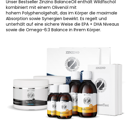
č
Unser Bestseller Zinzino BalanceOil enthält Wildfischöl
u
kombiniert mit einem Olivenöl mit
j
hohem Polyphenolgehalt, das im Körper die maximale
Absorption sowie Synergien bewirkt. Es regelt und
e
unterhält auf eine sichere Weise die EPA + DHA Niveaus
m
sowie die Omega-6:3 Balance in Ihrem Körper.
e
TRIKO
LINE
ASTER
ČERNÉ
UNISEX
690
Kč