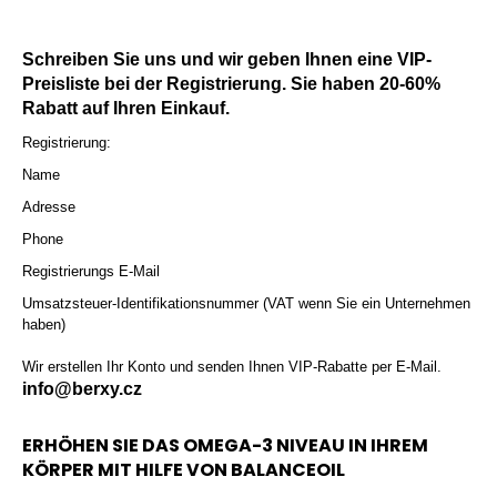
a
j
Schreiben Sie uns und wir geben Ihnen eine VIP-
í
Preisliste bei der Registrierung. Sie haben 20-60%
t
Rabatt auf Ihren Einkauf.
?
Registrierung:
Name
Adresse
Phone
HLEDAT
Registrierungs E-Mail
Umsatzsteuer-Identifikationsnummer (VAT wenn Sie ein Unternehmen
haben)
D
Wir erstellen Ihr Konto und senden Ihnen VIP-Rabatte per E-Mail.
o
info@berxy.cz
p
o
ERHÖHEN SIE DAS OMEGA-3 NIVEAU IN IHREM
r
KÖRPER MIT HILFE VON BALANCEOIL
u