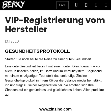
K
Přejít
Hledat
Náku
M
Přihlášen
CZK
na
o
obsah
Zpět
Zpět
košík
š
VIP-Registrierung vom
í
C
Hersteller
k
o
p
13.1.2020
o
GESUNDHEITSPROTOKOLL
t
ř
Starten Sie noch heute die Reise zu einer guten Gesundheit
e
Eine gute Gesundheit beginnt mit einem guten Gleichgewicht – vor
b
allem in unseren Zellen, im Darm und im Immunsystem. Beginnend
mit einem einzigartigen Test stellt das dreistufige Zinzino-
u
Gesundheitsprotokoll in Ihrem Körper die Balance wieder her, stärkt
j
ihn und trägt zu seiner Regeneration bei. So erhöhen sich Ihre
e
Chancen auf ein gesünderes und glücklicheres Leben. A
lles produkte
auf:
t
e
n
www.zinzino.com