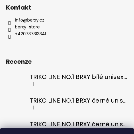
Kontakt
info
@
berxy.cz
berxy_store
+420737313341
Recenze
TRIKO LINE NO.1 BRXY bílé unisex OVERSIZE
|
Hodnocení produktu je 5 z 5 hvězdiček.
TRIKO LINE NO.1 BRXY černé unisex OVERSIZE
|
Hodnocení produktu je 5 z 5 hvězdiček.
TRIKO LINE NO.1 BRXY černé unisex OVERSIZE
|
Hodnocení produktu je 5 z 5 hvězdiček.