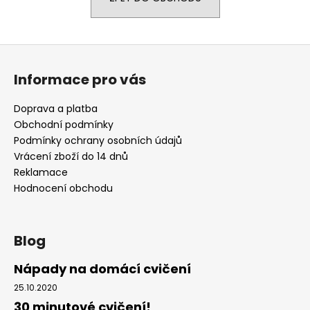
a
j
Z
í
á
t
Informace pro vás
p
?
a
Doprava a platba
t
Obchodní podmínky
í
Podmínky ochrany osobních údajů
Vrácení zboží do 14 dnů
HLEDAT
Reklamace
Hodnocení obchodu
D
o
Blog
p
o
Nápady na domácí cvičení
r
25.10.2020
u
30 minutové cvičení!