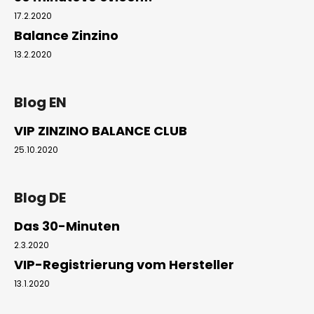
č
u
17.2.2020
j
Balance Zinzino
e
13.2.2020
m
e
Blog EN
MIKINA
VIP ZINZINO BALANCE CLUB
LINE
NO.1
25.10.2020
ČERNÁ
UNISEX
OVERSIZE
Blog DE
990
Kč
Das 30-Minuten
2.3.2020
VIP-Registrierung vom Hersteller
13.1.2020