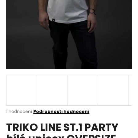
a
j
í
t
?
HLEDAT
D
o
p
Průměrné
1 hodnocení
Podrobnosti hodnocení
hodnocení
o
TRIKO LINE ST.1 PARTY
produktu
r
je
u
5,0