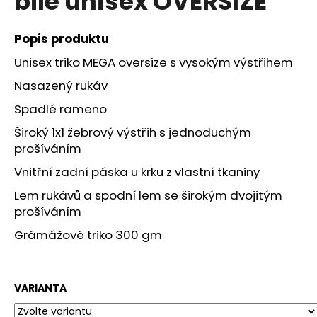
bílé unisex OVERSIZE
č
z
u
5
j
hvězdiček.
Popis produktu
e
Unisex triko MEGA oversize s vysokým výstřihem
m
e
Nasazený rukáv
Spadlé rameno
TRIKO
Široký 1x1 žebrový výstřih s jednoduchým
LINE
NO.1
prošíváním
BRXY
ČERNÉ
Vnitřní zadní páska u krku z vlastní tkaniny
UNISEX
OVERSIZE
Lem rukávů a spodní lem se širokým dvojitým
prošíváním
690
Kč
Grámážové triko 300 gm
VARIANTA