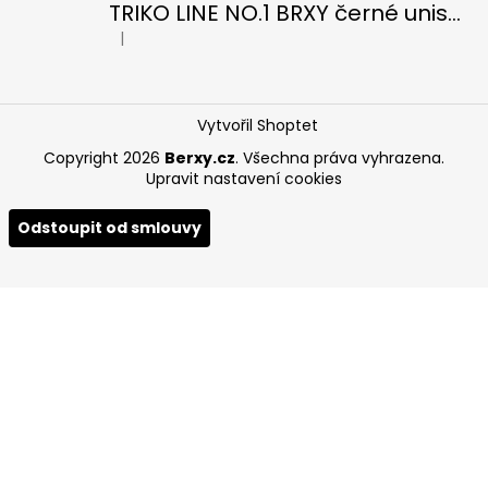
TRIKO LINE NO.1 BRXY černé unisex OVERSIZE
|
Hodnocení produktu je 5 z 5 hvězdiček.
Vytvořil Shoptet
Copyright 2026
Berxy.cz
. Všechna práva vyhrazena.
Upravit nastavení cookies
Odstoupit od smlouvy