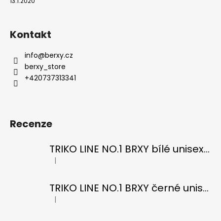
13.1.2020
Kontakt
info
@
berxy.cz
berxy_store
+420737313341
Recenze
TRIKO LINE NO.1 BRXY bílé unisex OVERSIZE
|
Hodnocení produktu je 5 z 5 hvězdiček.
TRIKO LINE NO.1 BRXY černé unisex OVERSIZE
|
Hodnocení produktu je 5 z 5 hvězdiček.