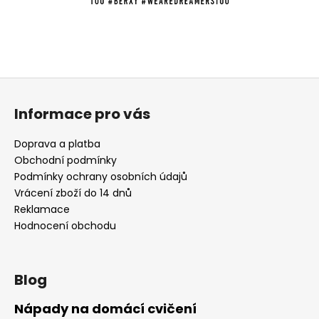
Z
á
Informace pro vás
p
a
Doprava a platba
t
Obchodní podmínky
í
Podmínky ochrany osobních údajů
Vrácení zboží do 14 dnů
Reklamace
Hodnocení obchodu
Blog
Nápady na domácí cvičení