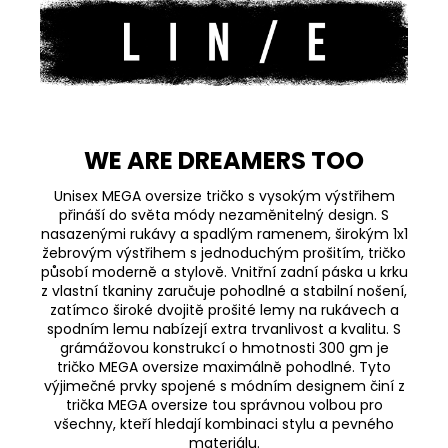
WE ARE DREAMERS TOO
Unisex MEGA oversize tričko s vysokým výstřihem
přináší do světa módy nezaměnitelný design. S
nasazenými rukávy a spadlým ramenem, širokým 1x1
žebrovým výstřihem s jednoduchým prošitím, tričko
působí moderně a stylově. Vnitřní zadní páska u krku
z vlastní tkaniny zaručuje pohodlné a stabilní nošení,
zatímco široké dvojitě prošité lemy na rukávech a
spodním lemu nabízejí extra trvanlivost a kvalitu. S
grámážovou konstrukcí o hmotnosti 300 gm je
tričko MEGA oversize maximálně pohodlné. Tyto
výjimečné prvky spojené s módním designem činí z
trička MEGA oversize tou správnou volbou pro
všechny, kteří hledají kombinaci stylu a pevného
materiálu.