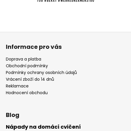
Z
á
Informace pro vás
p
a
Doprava a platba
t
Obchodní podmínky
í
Podmínky ochrany osobních údajů
Vrácení zboží do 14 dnů
Reklamace
Hodnocení obchodu
Blog
Nápady na domácí cvičení