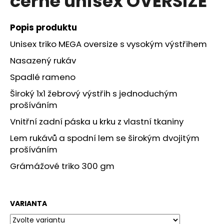
černé unisex OVERSIZE
č
z
u
5
j
hvězdiček.
Popis produktu
e
Unisex triko MEGA oversize s vysokým výstřihem
m
e
Nasazený rukáv
Spadlé rameno
BEZSTAROSTNÉ
Široký 1x1 žebrový výstřih s jednoduchým
VRÁCENÍ
,,NO
prošíváním
STRESS
BERXÁKU"
Vnitřní zadní páska u krku z vlastní tkaniny
40
Lem rukávů a spodní lem se širokým dvojitým
Kč
prošíváním
Grámážové triko 300 gm
VARIANTA