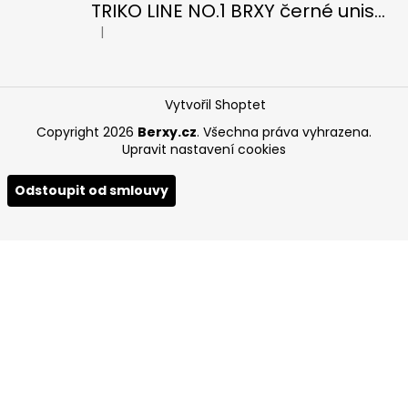
TRIKO LINE NO.1 BRXY černé unisex OVERSIZE
|
Hodnocení produktu je 5 z 5 hvězdiček.
Vytvořil Shoptet
Copyright 2026
Berxy.cz
. Všechna práva vyhrazena.
Upravit nastavení cookies
Odstoupit od smlouvy