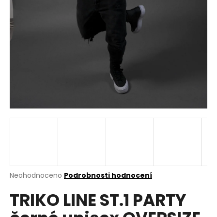
a
j
í
t
?
HLEDAT
D
o
p
Průměrné
Neohodnoceno
Podrobnosti hodnocení
hodnocení
o
TRIKO LINE ST.1 PARTY
produktu
r
je
u
0,0