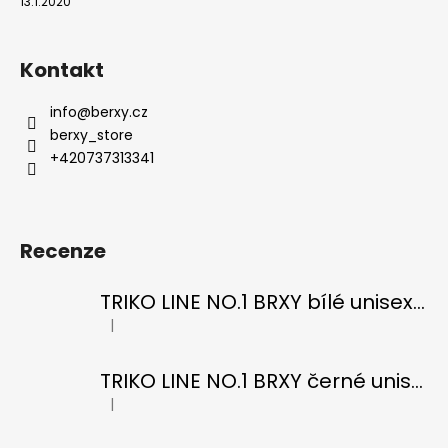
13.1.2020
Kontakt
info
@
berxy.cz
berxy_store
+420737313341
Recenze
TRIKO LINE NO.1 BRXY bílé unisex OVERSIZE
|
Hodnocení produktu je 5 z 5 hvězdiček.
TRIKO LINE NO.1 BRXY černé unisex OVERSIZE
|
Hodnocení produktu je 5 z 5 hvězdiček.