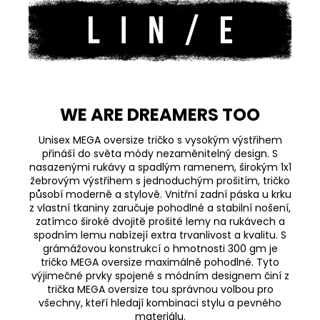
WE ARE DREAMERS TOO
Unisex MEGA oversize tričko s vysokým výstřihem
přináší do světa módy nezaměnitelný design. S
nasazenými rukávy a spadlým ramenem, širokým 1x1
žebrovým výstřihem s jednoduchým prošitím, tričko
působí moderně a stylově. Vnitřní zadní páska u krku
z vlastní tkaniny zaručuje pohodlné a stabilní nošení,
zatímco široké dvojitě prošité lemy na rukávech a
spodním lemu nabízejí extra trvanlivost a kvalitu. S
grámážovou konstrukcí o hmotnosti 300 gm je
tričko MEGA oversize maximálně pohodlné. Tyto
výjimečné prvky spojené s módním designem činí z
trička MEGA oversize tou správnou volbou pro
všechny, kteří hledají kombinaci stylu a pevného
materiálu.